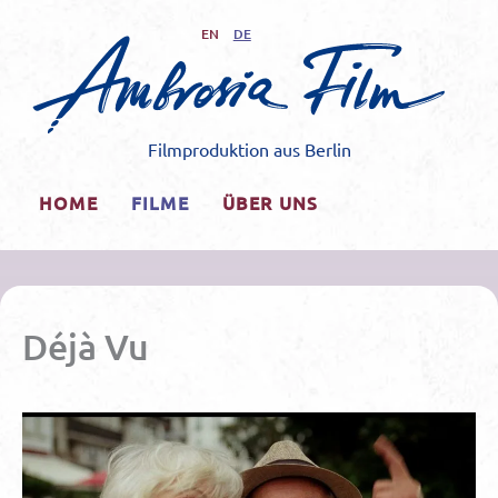
Zum
EN
DE
Inhalt
springen
Filmproduktion aus Berlin
HOME
FILME
ÜBER UNS
Déjà Vu