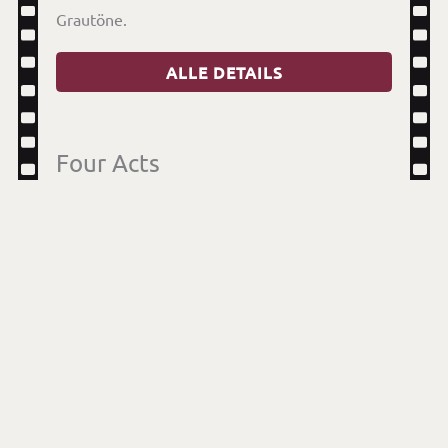
Grautöne.
ALLE DETAILS
Four Acts
Eine Reise in die Geschichte Syriens – erzählt
in vier Akten: Von den Anfängen einer uralten